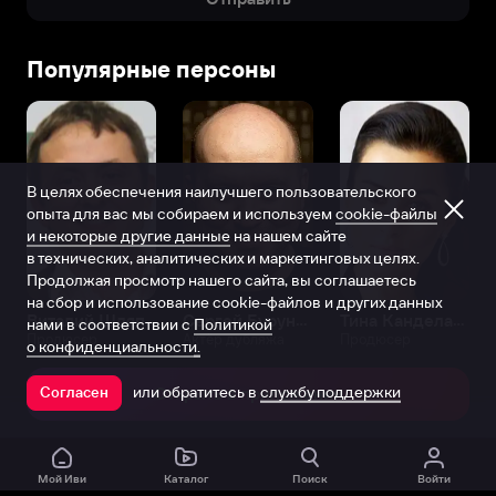
Популярные персоны
В целях обеспечения наилучшего пользовательского
опыта для вас мы собираем и используем
cookie-файлы
и некоторые другие данные
на нашем сайте
в технических, аналитических и маркетинговых целях.
Продолжая просмотр нашего сайта, вы соглашаетесь
на сбор и использование cookie-файлов и других данных
Виталий Шляппо
Сергей Бурунов
Тина Канделаки
нами в соответствии с
Политикой
Продюсер
Актёр дубляжа
Продюсер
о конфиденциальности.
или обратитесь в
службу поддержки
Согласен
Открыть в приложении
Мой Иви
Каталог
Поиск
Войти