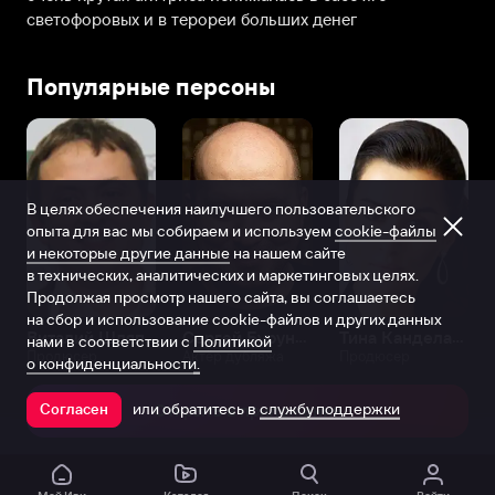
светофоровых и в терореи больших денег
Популярные персоны
В целях обеспечения наилучшего пользовательского
опыта для вас мы собираем и используем
cookie-файлы
и некоторые другие данные
на нашем сайте
в технических, аналитических и маркетинговых целях.
Продолжая просмотр нашего сайта, вы соглашаетесь
на сбор и использование cookie-файлов и других данных
Виталий Шляппо
Сергей Бурунов
Тина Канделаки
нами в соответствии с
Политикой
Продюсер
Актёр дубляжа
Продюсер
о конфиденциальности.
или обратитесь в
службу поддержки
Согласен
Открыть в приложении