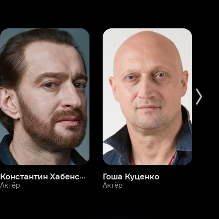
Константин Хабенский
Гоша Куценко
Фёдор Бондарчук
П
Актёр
Актёр
Ак