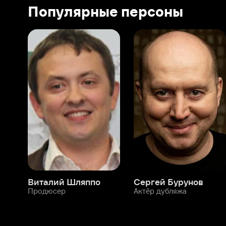
Виталий Шляппо
Сергей Бурунов
Тин
Продюсер
Актёр дубляжа
Прод
О нас
Разделы
О компании
Мой Иви
Вакансии
Фильмы