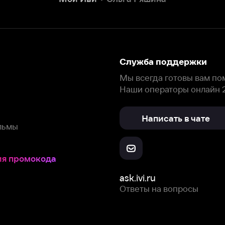
Написать в чате
окода
ask.ivi.ru
Ответы на вопросы
Скачайте из
Откройте в
Все устройства
RuStore
AppGallery