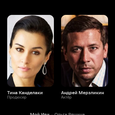
а Канделаки
Андрей Мерзликин
юсер
Актёр
Актёр
Мой Иви
Ольга Ряшина
Служба поддержки
Мы всегда готовы вам помочь.
Наши операторы онлайн 24/7