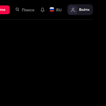
ск
RU
Войти