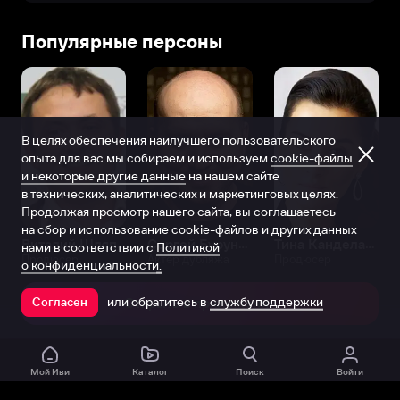
Популярные персоны
В целях обеспечения наилучшего пользовательского
опыта для вас мы собираем и используем
cookie-файлы
и некоторые другие данные
на нашем сайте
в технических, аналитических и маркетинговых целях.
Продолжая просмотр нашего сайта, вы соглашаетесь
на сбор и использование cookie-файлов и других данных
Виталий Шляппо
Сергей Бурунов
Тина Канделаки
нами в соответствии с
Политикой
Продюсер
Актёр дубляжа
Продюсер
о конфиденциальности.
или обратитесь в
службу поддержки
Согласен
Открыть в приложении
Мой Иви
Каталог
Поиск
Войти