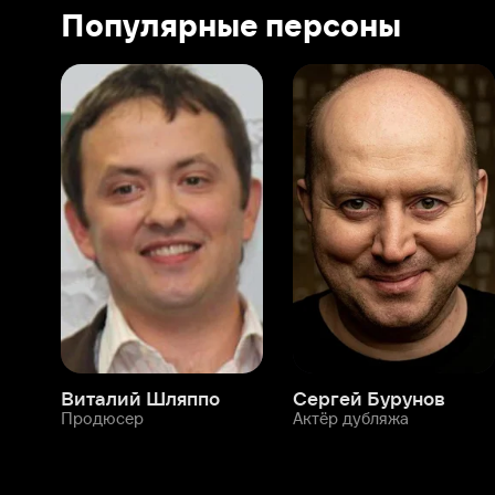
Виталий Шляппо
Сергей Бурунов
Тин
Продюсер
Актёр дубляжа
Прод
О нас
Разделы
О компании
Мой Иви
Вакансии
Фильмы