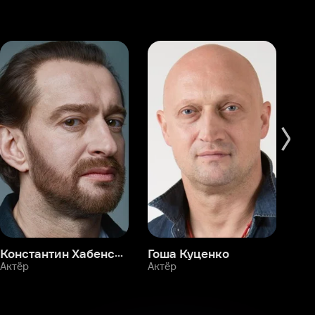
Константин Хабенский
Гоша Куценко
Фёдор Бондарчук
П
Актёр
Актёр
Ак