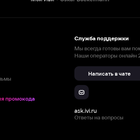
Написать в чате
окода
ask.ivi.ru
Ответы на вопросы
Скачайте из
Откройте в
Все устройства
RuStore
AppGallery