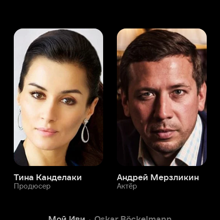
а Канделаки
Андрей Мерзликин
юсер
Актёр
Актёр
Мой Иви
Oskar Böckelmann
Служба поддержки
Мы всегда готовы вам помочь.
Наши операторы онлайн 24/7