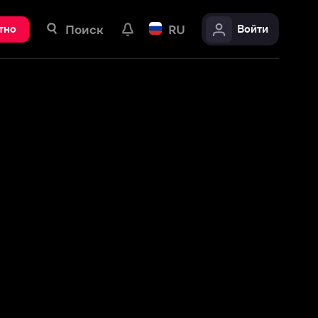
ск
RU
Войти