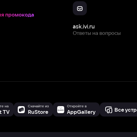
Скачайте из
Откройте в
Все устройства
RuStore
AppGallery
с мы собираем и используем
cookie-файлы и некоторые другие да
 сайта, вы соглашаетесь на сбор и использование cookie-файлов 
Box Office, Inc