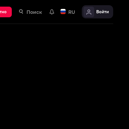
ск
RU
Войти