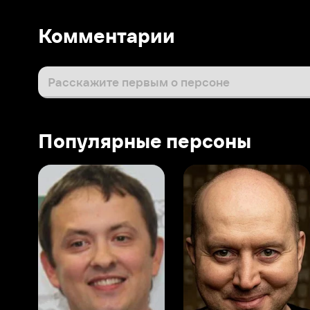
Популярные персоны
Виталий Шляппо
Сергей Бурунов
Тин
Продюсер
Актёр дубляжа
Прод