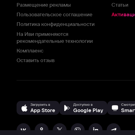
Загрузить в
Доступно в
Смотрите на
App Store
Google Play
Smart TV
В целях обеспечения наилучшего пользовательского опыта для ва
аналитических и маркетинговых целях. Продолжая просмотр нашего
©
2026
ООО «Иви.ру»
с
Политикой о конфиденциальности.
HBO ® and related service marks are the property of Home 
или обратитесь в
службу поддержки
Согласен