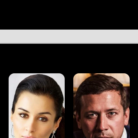
а Канделаки
Андрей Мерзликин
юсер
Актёр
Актёр
Мой Иви
Оскар Кайтли