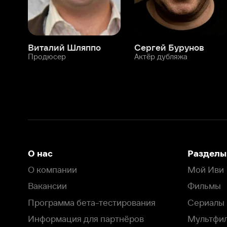
О нас
Разделы
О компании
Мой Иви
Вакансии
Фильмы
Программа бета-тестирования
Сериалы
Информация для партнёров
Мультфильмы
Размещение рекламы
Статьи
Пользовательское соглашение
Активация пром
Политика конфиденциальности
На Иви применяются
рекомендательные технологии
Комплаенс
Оставить отзыв