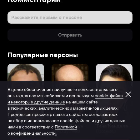
Расскажите первым о персоне
Отправить
Популярные персоны
В целях обеспечения наилучшего пользовательского
опыта для вас мы собираем и используем
cookie-файлы
и некоторые другие данные
на нашем сайте
в технических, аналитических и маркетинговых целях.
Продолжая просмотр нашего сайта, вы соглашаетесь
на сбор и использование cookie-файлов и других данных
Виталий Шляппо
Сергей Бурунов
Тина Канделаки
нами в соответствии с
Политикой
Продюсер
Актёр дубляжа
Продюсер
о конфиденциальности.