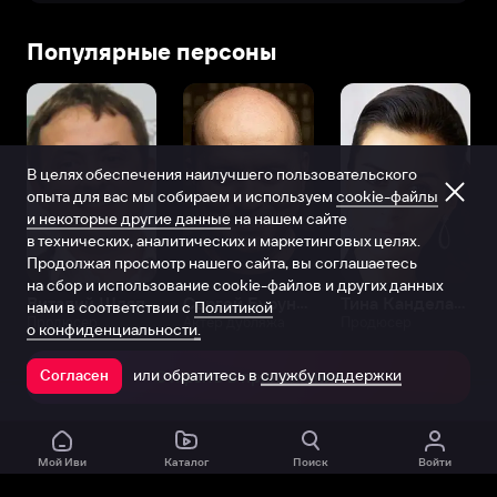
Популярные персоны
В целях обеспечения наилучшего пользовательского
опыта для вас мы собираем и используем
cookie-файлы
и некоторые другие данные
на нашем сайте
в технических, аналитических и маркетинговых целях.
Продолжая просмотр нашего сайта, вы соглашаетесь
на сбор и использование cookie-файлов и других данных
Виталий Шляппо
Сергей Бурунов
Тина Канделаки
нами в соответствии с
Политикой
Продюсер
Актёр дубляжа
Продюсер
о конфиденциальности.
или обратитесь в
службу поддержки
Согласен
Открыть в приложении
Мой Иви
Каталог
Поиск
Войти