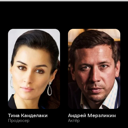
а Канделаки
Андрей Мерзликин
юсер
Актёр
Актёр
Мой Иви
Паскаль Роджер-МакКивер
Служба поддержки
Мы всегда готовы вам помочь.