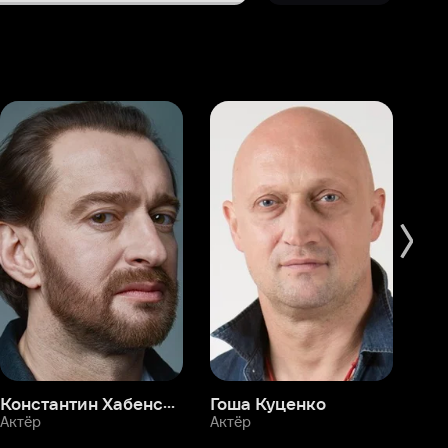
Константин Хабенский
Гоша Куценко
Фёдор Бондарчук
П
Актёр
Актёр
Ак