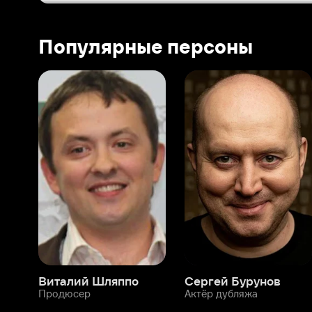
Виталий Шляппо
Сергей Бурунов
Тин
Продюсер
Актёр дубляжа
Прод
О нас
Разделы
О компании
Мой Иви