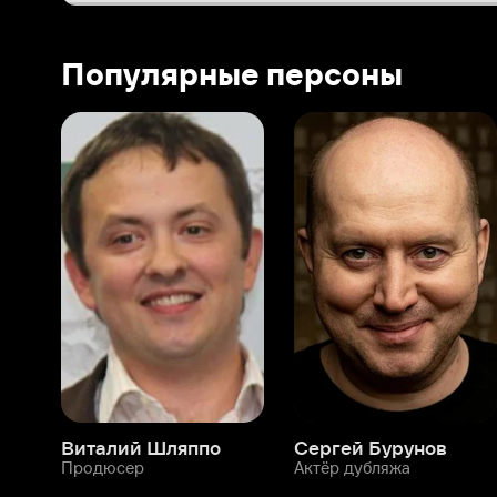
Виталий Шляппо
Сергей Бурунов
Тин
Продюсер
Актёр дубляжа
Прод
О нас
Разделы
О компании
Мой Иви