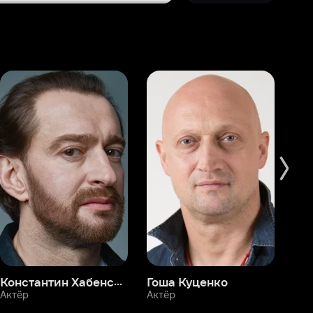
Константин Хабенский
Гоша Куценко
Фёдор Бондарчук
П
Актёр
Актёр
Ак