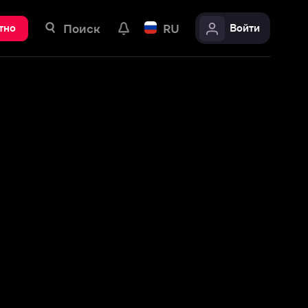
ск
RU
Войти