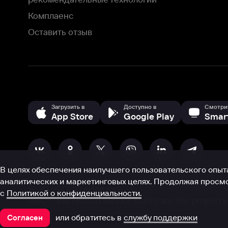
В целях обеспечения наилучшего пользовательского опыта для ва
аналитических и маркетинговых целях. Продолжая просмотр нашего
©
2026
ООО «Иви.ру»
с
Политикой о конфиденциальности.
HBO ® and related service marks are the property of Home 
или обратитесь в
службу поддержки
Согласен