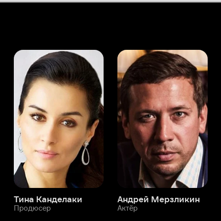
а Канделаки
Андрей Мерзликин
юсер
Актёр
Актёр
Мой Иви
Пол Браатен
Служба поддержки
Мы всегда готовы вам помочь.