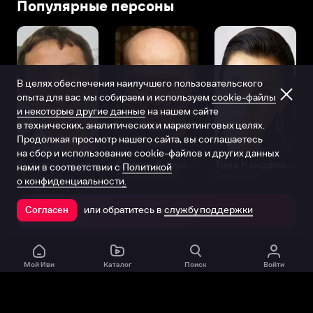
Популярные персоны
В целях обеспечения наилучшего пользовательского
опыта для вас мы собираем и используем
cookie-файлы
и некоторые другие данные
на нашем сайте
в технических, аналитических и маркетинговых целях.
Продолжая просмотр нашего сайта, вы соглашаетесь
на сбор и использование cookie-файлов и других данных
Виталий Шляппо
Сергей Бурунов
Тина Канделаки
нами в соответствии с
Политикой
Продюсер
Актёр дубляжа
Продюсер
о конфиденциальности.
или обратитесь в
службу поддержки
Согласен
Открыть в приложении
Мой Иви
Каталог
Поиск
Войти