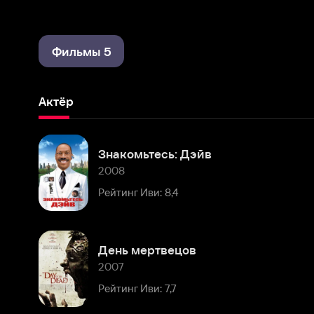
Фильмы 5
Актёр
Знакомьтесь: Дэйв
2008
Рейтинг Иви: 8,4
День мертвецов
2007
Рейтинг Иви: 7,7
Обезьянья кость
2001
Рейтинг Иви: 7,9