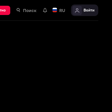
ск
RU
Войти