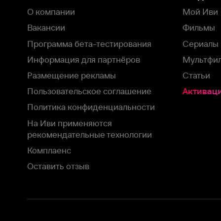
рекомендательные технологии
Комплаенс
Оставить отзыв
Загрузить в
Доступно в
Смотрите на
App Store
Google Play
Smart TV
В целях обеспечения наилучшего пользовательского опыта для ва
аналитических и маркетинговых целях. Продолжая просмотр нашего
©
2026
ООО «Иви.ру»
с
Политикой о конфиденциальности.
HBO ® and related service marks are the property of Home 
или обратитесь в
службу поддержки
Согласен