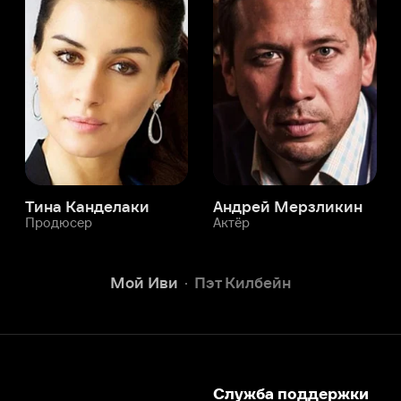
а Канделаки
Андрей Мерзликин
юсер
Актёр
Актёр
Мой Иви
Пэт Килбейн
Служба поддержки
Мы всегда готовы вам помочь.
Наши операторы онлайн 24/7
Написать в чате
окода
ask.ivi.ru
Ответы на вопросы