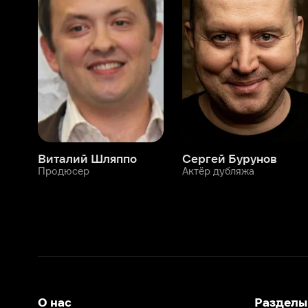
Виталий Шляппо
Сергей Бурунов
Тин
Продюсер
Актёр дубляжа
Прод
О нас
Разделы
О компании
Мой Иви
Вакансии
Фильмы
Программа бета-тестирования
Сериалы
Информация для партнёров
Мультфильмы
Размещение рекламы
Статьи
Пользовательское соглашение
Активация пром
Политика конфиденциальности
На Иви применяются