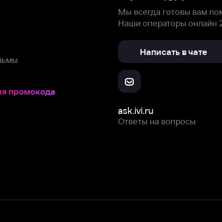
Скачайте из
Откройте в
Все устройства
RuStore
AppGallery
с мы собираем и используем
cookie-файлы и некоторые другие да
 сайта, вы соглашаетесь на сбор и использование cookie-файлов 
Box Office, Inc