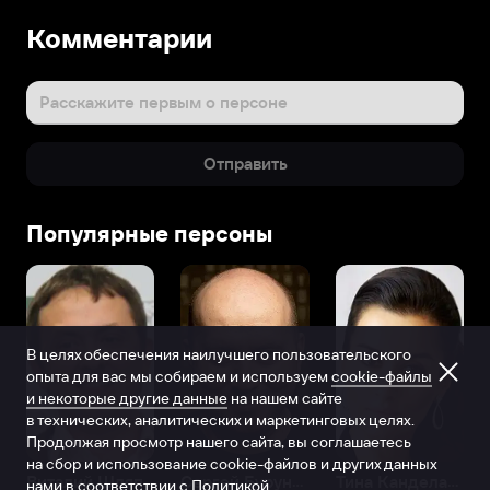
Комментарии
Расскажите первым о персоне
Отправить
Популярные персоны
В целях обеспечения наилучшего пользовательского
опыта для вас мы собираем и используем
cookie-файлы
и некоторые другие данные
на нашем сайте
в технических, аналитических и маркетинговых целях.
Продолжая просмотр нашего сайта, вы соглашаетесь
на сбор и использование cookie-файлов и других данных
Виталий Шляппо
Сергей Бурунов
Тина Канделаки
нами в соответствии с
Политикой