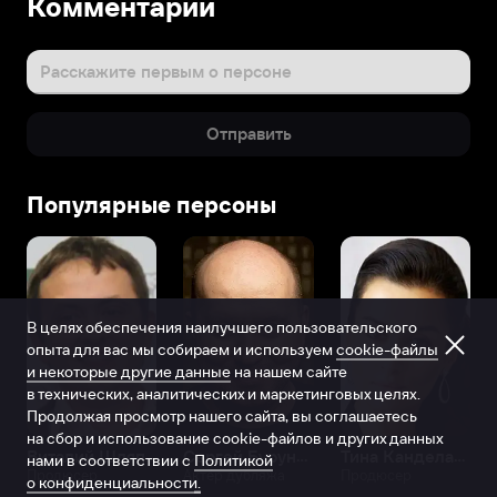
Комментарии
Расскажите первым о персоне
Отправить
Популярные персоны
В целях обеспечения наилучшего пользовательского
опыта для вас мы собираем и используем
cookie-файлы
и некоторые другие данные
на нашем сайте
в технических, аналитических и маркетинговых целях.
Продолжая просмотр нашего сайта, вы соглашаетесь
на сбор и использование cookie-файлов и других данных
Виталий Шляппо
Сергей Бурунов
Тина Канделаки
нами в соответствии с
Политикой
Продюсер
Актёр дубляжа
Продюсер
о конфиденциальности.