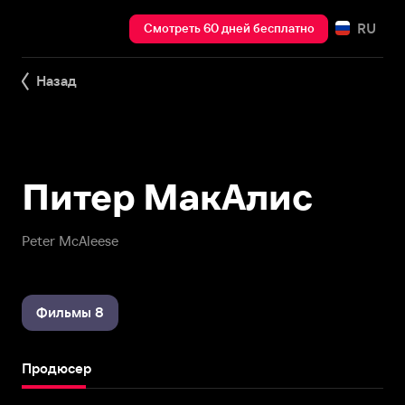
RU
Смотреть 60 дней бесплатно
Назад
Питер МакАлис
Peter McAleese
Фильмы 8
Продюсер