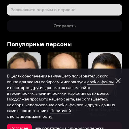
Расскажите первым о персоне
Отправить
Популярные персоны
В целях обеспечения наилучшего пользовательского
опыта для вас мы собираем и используем
cookie-файлы
и некоторые другие данные
на нашем сайте
в технических, аналитических и маркетинговых целях.
Продолжая просмотр нашего сайта, вы соглашаетесь
на сбор и использование cookie-файлов и других данных
Виталий Шляппо
Сергей Бурунов
Тина Канделаки
нами в соответствии с
Политикой
Продюсер
Актёр дубляжа
Продюсер
о конфиденциальности.
или обратитесь в
службу поддержки
Согласен
Открыть в приложении