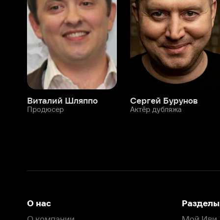
Виталий Шляппо
Сергей Бурунов
Тин
Продюсер
Актёр дубляжа
Прод
О нас
Разделы
О компании
Мой Иви
Вакансии
Фильмы
Программа бета-тестирования
Сериалы
Информация для партнёров
Мультфильмы
Размещение рекламы
Статьи
Пользовательское соглашение
Активация пром
Политика конфиденциальности