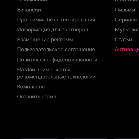
На Иви применяются
рекомендательные технологии
Комплаенс
Оставить отзыв
Загрузить в
Доступно в
Смотрите на
App Store
Google Play
Smart TV
В целях обеспечения наилучшего пользовательского опыта для ва
аналитических и маркетинговых целях. Продолжая просмотр нашего
©
2026
ООО «Иви.ру»
с
Политикой о конфиденциальности.
HBO ® and related service marks are the property of Home 
или обратитесь в
службу поддержки
Согласен