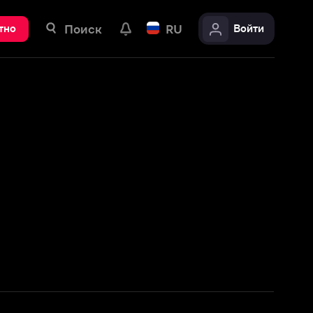
ск
RU
Войти