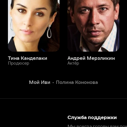
а Канделаки
Андрей Мерзликин
юсер
Актёр
Актёр
Мой Иви
Полина Кононова
Служба поддержки
Мы всегда готовы вам помочь.
Наши операторы онлайн 24/7
Написать в чате
окода
ask.ivi.ru