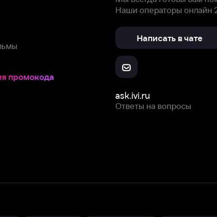
Ответы на вопросы
Скачайте из
Откройте в
Все устройства
RuStore
AppGallery
с мы собираем и используем
cookie-файлы и некоторые другие да
 сайта, вы соглашаетесь на сбор и использование cookie-файлов 
Box Office, Inc