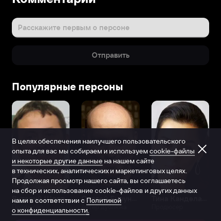
Расскажите первым о персоне
Отправить
Популярные персоны
В целях обеспечения наилучшего пользовательского
опыта для вас мы собираем и используем
cookie-файлы
и некоторые другие данные
на нашем сайте
в технических, аналитических и маркетинговых целях.
Продолжая просмотр нашего сайта, вы соглашаетесь
на сбор и использование cookie-файлов и других данных
Виталий Шляппо
Сергей Бурунов
Тина Канделаки
нами в соответствии с
Политикой
Продюсер
Актёр дубляжа
Продюсер
о конфиденциальности.