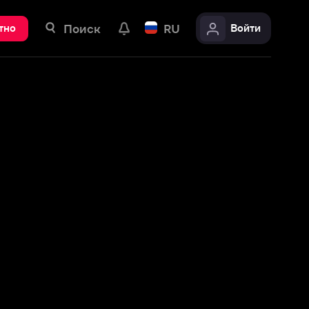
ск
RU
Войти