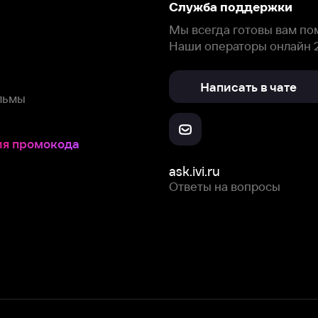
окода
ask.ivi.ru
Ответы на вопросы
Скачайте из
Откройте в
Все устройства
RuStore
AppGallery
с мы собираем и используем
cookie-файлы и некоторые другие да
 сайта, вы соглашаетесь на сбор и использование cookie-файлов 
Box Office, Inc