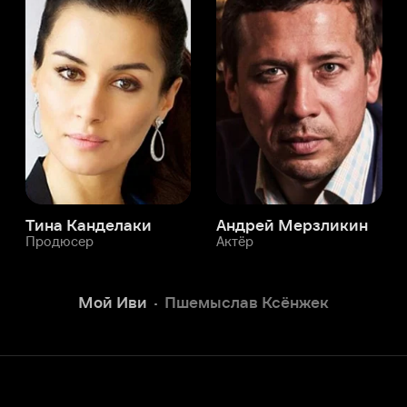
а Канделаки
Андрей Мерзликин
юсер
Актёр
Актёр
Мой Иви
Пшемыслав Ксёнжек
Служба поддержки
Мы всегда готовы вам помочь.
Наши операторы онлайн 24/7
Написать в чате