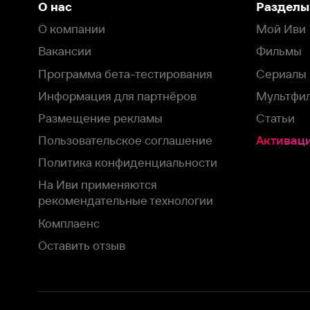
Пользовательское соглашение
Активация пром
Политика конфиденциальности
На Иви применяются
рекомендательные технологии
Комплаенс
Оставить отзыв
Загрузить в
Доступно в
Смотрите на
App Store
Google Play
Smart TV
В целях обеспечения наилучшего пользовательского опыта для ва
аналитических и маркетинговых целях. Продолжая просмотр нашего
©
2026
ООО «Иви.ру»
с
Политикой о конфиденциальности.
HBO ® and related service marks are the property of Home 