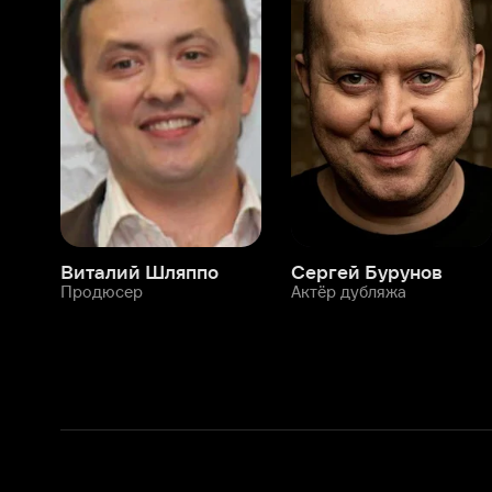
Виталий Шляппо
Сергей Бурунов
Тин
Продюсер
Актёр дубляжа
Прод
О нас
Разделы
О компании
Мой Иви
Вакансии
Фильмы
Программа бета-тестирования
Сериалы
Информация для партнёров
Мультфильмы
Размещение рекламы
Статьи