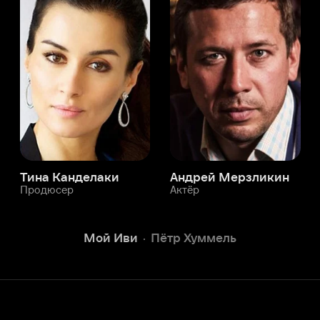
а Канделаки
Андрей Мерзликин
юсер
Актёр
Актёр
Мой Иви
Пётр Хуммель
Служба поддержки
Мы всегда готовы вам помочь.
Наши операторы онлайн 24/7
Написать в чате