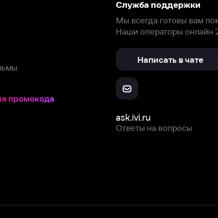
окода
ask.ivi.ru
Ответы на вопросы
Скачайте из
Откройте в
Все устройства
RuStore
AppGallery
с мы собираем и используем
cookie-файлы и некоторые другие да
 сайта, вы соглашаетесь на сбор и использование cookie-файлов 
Box Office, Inc