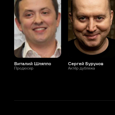
Виталий Шляппо
Сергей Бурунов
Тин
Продюсер
Актёр дубляжа
Прод
О нас
Разделы
О компании
Мой Иви
Вакансии
Фильмы
Программа бета-тестирования
Сериалы
Информация для партнёров
Мультфильмы
Размещение рекламы
Статьи