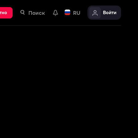
ск
RU
Войти