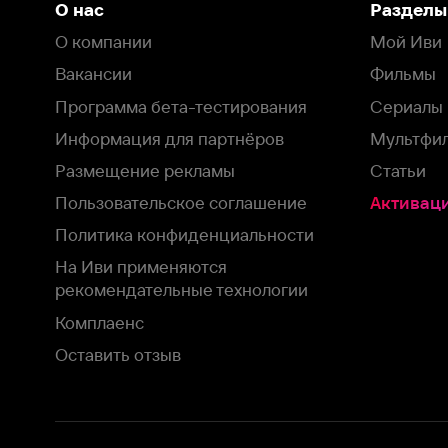
Пользовательское соглашение
Активация пром
Политика конфиденциальности
На Иви применяются
рекомендательные технологии
Комплаенс
Оставить отзыв
Загрузить в
Доступно в
Смотрите на
App Store
Google Play
Smart TV
В целях обеспечения наилучшего пользовательского опыта для ва
аналитических и маркетинговых целях. Продолжая просмотр нашего
©
2026
ООО «Иви.ру»
с
Политикой о конфиденциальности.
HBO ® and related service marks are the property of Home 