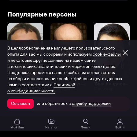
Популярные персоны
В целях обеспечения наилучшего пользовательского
опыта для вас мы собираем и используем
cookie-файлы
и некоторые другие данные
на нашем сайте
в технических, аналитических и маркетинговых целях.
Продолжая просмотр нашего сайта, вы соглашаетесь
на сбор и использование cookie-файлов и других данных
Виталий Шляппо
Сергей Бурунов
Тина Канделаки
нами в соответствии с
Политикой
Продюсер
Актёр дубляжа
Продюсер
о конфиденциальности.
или обратитесь в
службу поддержки
Согласен
Открыть в приложении
Мой Иви
Каталог
Поиск
Войти