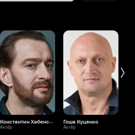
Константин Хабенский
Гоша Куценко
Фёдор Бондарчук
П
Актёр
Актёр
Ак