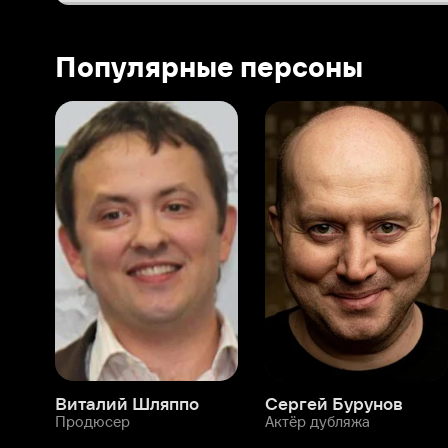
Виталий Шляппо
Сергей Бурунов
Тин
Продюсер
Актёр дубляжа
Прод
О нас
Разделы
О компании
Мой Иви