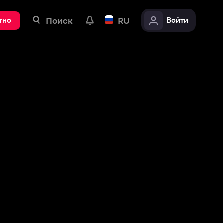
ск
RU
Войти