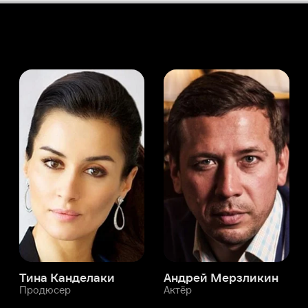
а Канделаки
Андрей Мерзликин
юсер
Актёр
Актёр
Мой Иви
Рэйчел Грэйс
Служба поддержки
Мы всегда готовы вам помочь.