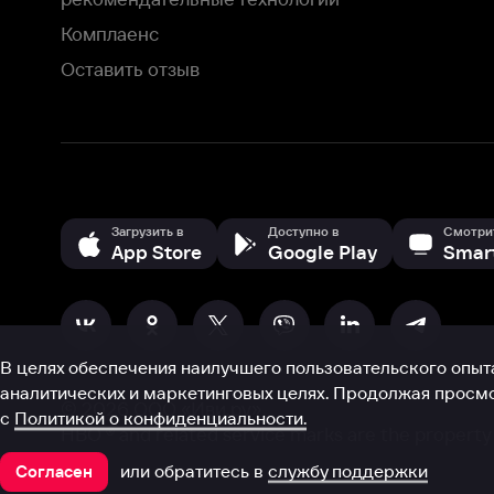
В целях обеспечения наилучшего пользовательского опыта для ва
аналитических и маркетинговых целях. Продолжая просмотр нашего
©
2026
ООО «Иви.ру»
с
Политикой о конфиденциальности.
HBO ® and related service marks are the property of Home 
или обратитесь в
службу поддержки
Согласен