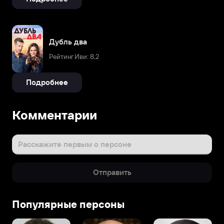
Дубль два
Рейтинг Иви: 8,2
Подробнее
Биография
Комментарии
Рэйчел
Сара
Билсон
Расскажите первым о персоне
родилась
25
Отправить
августа
1981
года
Популярные персоны
в
Лос-