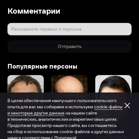
Комментарии
Расскажите первым о персоне
Отправить
Популярные персоны
В целях обеспечения наилучшего пользовательского
опыта для вас мы собираем и используем
cookie-файлы
и некоторые другие данные
на нашем сайте
в технических, аналитических и маркетинговых целях.
Продолжая просмотр нашего сайта, вы соглашаетесь
на сбор и использование cookie-файлов и других данных
Виталий Шляппо
Сергей Бурунов
Тина Канделаки
нами в соответствии с
Политикой