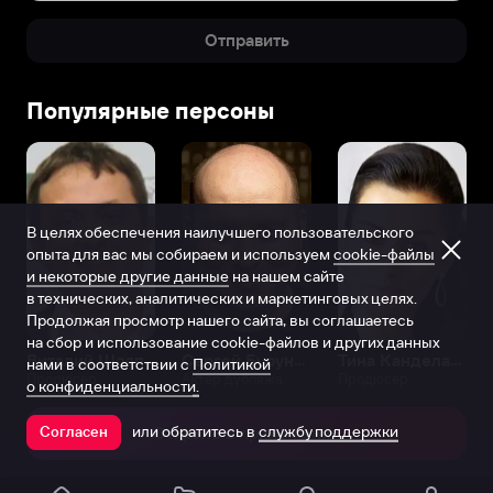
Отправить
Популярные персоны
В целях обеспечения наилучшего пользовательского
опыта для вас мы собираем и используем
cookie-файлы
и некоторые другие данные
на нашем сайте
в технических, аналитических и маркетинговых целях.
Продолжая просмотр нашего сайта, вы соглашаетесь
на сбор и использование cookie-файлов и других данных
Виталий Шляппо
Сергей Бурунов
Тина Канделаки
нами в соответствии с
Политикой
Продюсер
Актёр дубляжа
Продюсер
о конфиденциальности.
или обратитесь в
службу поддержки
Согласен
Открыть в приложении