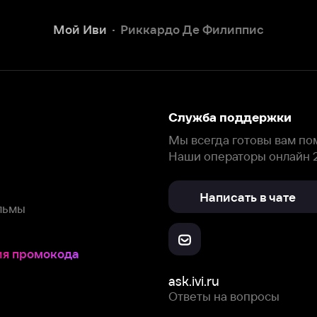
Наши операторы онлайн 24/7
Написать в чате
окода
ask.ivi.ru
Ответы на вопросы
Скачайте из
Откройте в
Все устройства
RuStore
AppGallery