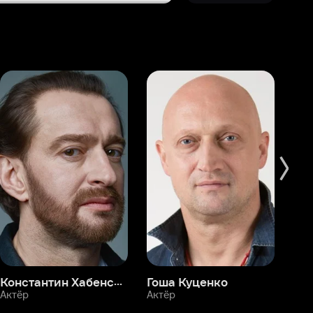
Константин Хабенский
Гоша Куценко
Фёдор Бондарчук
П
Актёр
Актёр
Ак