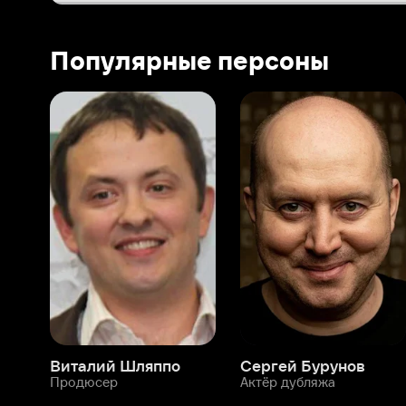
Виталий Шляппо
Сергей Бурунов
Тин
Продюсер
Актёр дубляжа
Прод
О нас
Разделы
О компании
Мой Иви