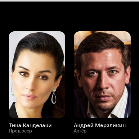
а Канделаки
Андрей Мерзликин
юсер
Актёр
Актёр
Мой Иви
Риккардо Де Филиппис
Служба поддержки
Мы всегда готовы вам помочь.