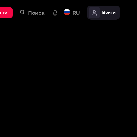
ск
RU
Войти