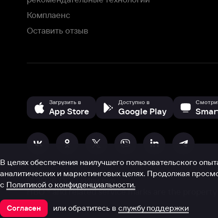
В целях обеспечения наилучшего пользовательского опыта для ва
аналитических и маркетинговых целях. Продолжая просмотр нашего
©
2026
ООО «Иви.ру»
с
Политикой о конфиденциальности.
HBO ® and related service marks are the property of Home 
или обратитесь в
службу поддержки
Согласен