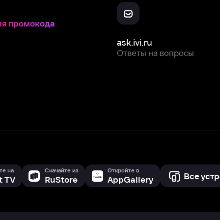
Скачайте из
Откройте в
Все устройства
RuStore
AppGallery
с мы собираем и используем
cookie-файлы и некоторые другие да
 сайта, вы соглашаетесь на сбор и использование cookie-файлов 
Box Office, Inc