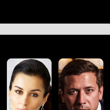
а Канделаки
Андрей Мерзликин
юсер
Актёр
Актёр
Мой Иви
Родриго Муррай