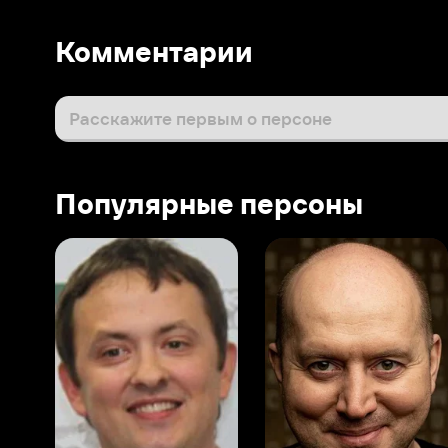
Популярные персоны
Виталий Шляппо
Сергей Бурунов
Тин
Продюсер
Актёр дубляжа
Прод