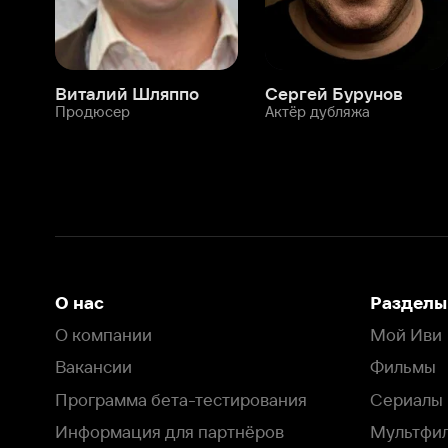
О нас
Разделы
О компании
Мой Иви
Вакансии
Фильмы
Программа бета-тестирования
Сериалы
Информация для партнёров
Мультфильмы
Размещение рекламы
Статьи
Пользовательское соглашение
Активация пром
Политика конфиденциальности
На Иви применяются
рекомендательные технологии
Комплаенс
Оставить отзыв