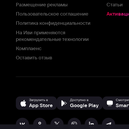
Загрузить в
Доступно в
Смотрите на
App Store
Google Play
Smart TV
В целях обеспечения наилучшего пользовательского опыта для ва
аналитических и маркетинговых целях. Продолжая просмотр нашего
©
2026
ООО «Иви.ру»
с
Политикой о конфиденциальности.
HBO ® and related service marks are the property of Home 
или обратитесь в
службу поддержки
Согласен