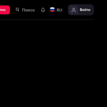
ск
RU
Войти