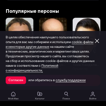
Популярные персоны
В целях обеспечения наилучшего пользовательского
опыта для вас мы собираем и используем
cookie-файлы
и некоторые другие данные
на нашем сайте
в технических, аналитических и маркетинговых целях.
Продолжая просмотр нашего сайта, вы соглашаетесь
на сбор и использование cookie-файлов и других данных
Виталий Шляппо
Сергей Бурунов
Тина Канделаки
нами в соответствии с
Политикой
Продюсер
Актёр дубляжа
Продюсер
о конфиденциальности.
или обратитесь в
службу поддержки
Согласен
Открыть в приложении
Мой Иви
Каталог
Поиск
Войти