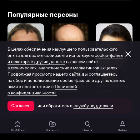
Популярные персоны
В целях обеспечения наилучшего пользовательского
опыта для вас мы собираем и используем
cookie-файлы
и некоторые другие данные
на нашем сайте
в технических, аналитических и маркетинговых целях.
Продолжая просмотр нашего сайта, вы соглашаетесь
на сбор и использование cookie-файлов и других данных
Виталий Шляппо
Сергей Бурунов
Тина Канделаки
нами в соответствии с
Политикой
Продюсер
Актёр дубляжа
Продюсер
о конфиденциальности.
или обратитесь в
службу поддержки
Согласен
Открыть в приложении
Мой Иви
Каталог
Поиск
Войти