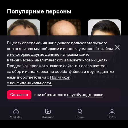
Популярные персоны
В целях обеспечения наилучшего пользовательского
опыта для вас мы собираем и используем
cookie-файлы
и некоторые другие данные
на нашем сайте
в технических, аналитических и маркетинговых целях.
Продолжая просмотр нашего сайта, вы соглашаетесь
на сбор и использование cookie-файлов и других данных
Виталий Шляппо
Сергей Бурунов
Тина Канделаки
нами в соответствии с
Политикой
Продюсер
Актёр дубляжа
Продюсер
о конфиденциальности.
или обратитесь в
службу поддержки
Согласен
Открыть в приложении
Мой Иви
Каталог
Поиск
Войти