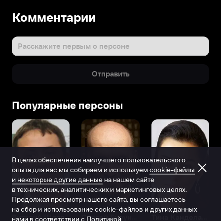
Комментарии
Расскажите первым о персоне
Отправить
Популярные персоны
В целях обеспечения наилучшего пользовательского
опыта для вас мы собираем и используем
cookie-файлы
и некоторые другие данные
на нашем сайте
в технических, аналитических и маркетинговых целях.
Продолжая просмотр нашего сайта, вы соглашаетесь
на сбор и использование cookie-файлов и других данных
Виталий Шляппо
Сергей Бурунов
Тина Канделаки
нами в соответствии с
Политикой