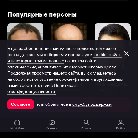
Популярные персоны
В целях обеспечения наилучшего пользовательского
опыта для вас мы собираем и используем
cookie-файлы
и некоторые другие данные
на нашем сайте
в технических, аналитических и маркетинговых целях.
Продолжая просмотр нашего сайта, вы соглашаетесь
на сбор и использование cookie-файлов и других данных
Виталий Шляппо
Сергей Бурунов
Тина Канделаки
нами в соответствии с
Политикой
Продюсер
Актёр дубляжа
Продюсер
о конфиденциальности.
или обратитесь в
службу поддержки
Согласен
Открыть в приложении
Мой Иви
Каталог
Поиск
Войти