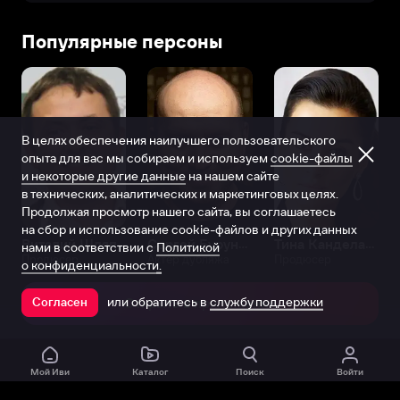
Популярные персоны
В целях обеспечения наилучшего пользовательского
опыта для вас мы собираем и используем
cookie-файлы
и некоторые другие данные
на нашем сайте
в технических, аналитических и маркетинговых целях.
Продолжая просмотр нашего сайта, вы соглашаетесь
на сбор и использование cookie-файлов и других данных
Виталий Шляппо
Сергей Бурунов
Тина Канделаки
нами в соответствии с
Политикой
Продюсер
Актёр дубляжа
Продюсер
о конфиденциальности.
или обратитесь в
службу поддержки
Согласен
Открыть в приложении
Мой Иви
Каталог
Поиск
Войти