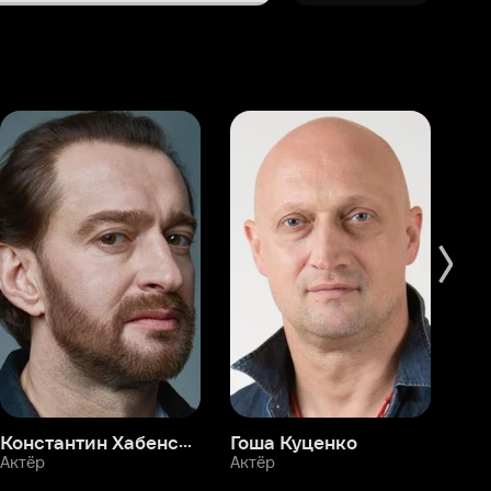
Константин Хабенский
Гоша Куценко
Фёдор Бондарчук
П
Актёр
Актёр
Ак