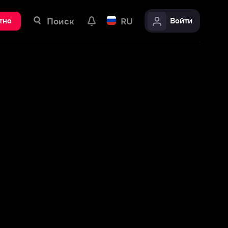
ск
RU
Войти