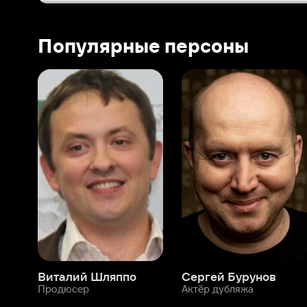
Виталий Шляппо
Сергей Бурунов
Тин
Продюсер
Актёр дубляжа
Прод
О нас
Разделы
О компании
Мой Иви