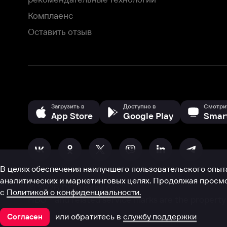
В целях обеспечения наилучшего пользовательского опыта для ва
аналитических и маркетинговых целях. Продолжая просмотр нашего
©
2026
ООО «Иви.ру»
с
Политикой о конфиденциальности.
HBO ® and related service marks are the property of Home 
или обратитесь в
службу поддержки
Согласен