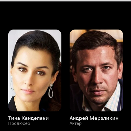
а Канделаки
Андрей Мерзликин
юсер
Актёр
Актёр
Мой Иви
Саша Коэн
Служба поддержки
Мы всегда готовы вам помочь.