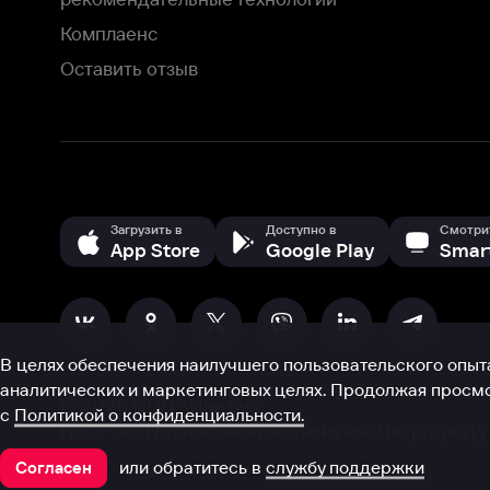
В целях обеспечения наилучшего пользовательского опыта для ва
аналитических и маркетинговых целях. Продолжая просмотр нашего
©
2026
ООО «Иви.ру»
с
Политикой о конфиденциальности.
HBO ® and related service marks are the property of Home 
или обратитесь в
службу поддержки
Согласен