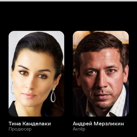
а Канделаки
Андрей Мерзликин
юсер
Актёр
Актёр
Мой Иви
Селин Тюркмен
Служба поддержки
Мы всегда готовы вам помочь.