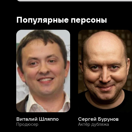
Виталий Шляппо
Сергей Бурунов
Тин
Продюсер
Актёр дубляжа
Прод
О нас
Разделы
О компании
Мой Иви