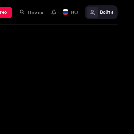
ск
RU
Войти