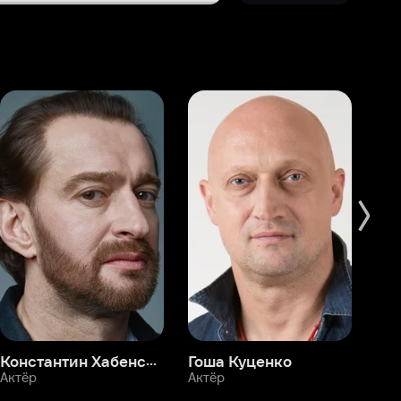
Константин Хабенский
Гоша Куценко
Фёдор Бондарчук
П
Актёр
Актёр
Ак