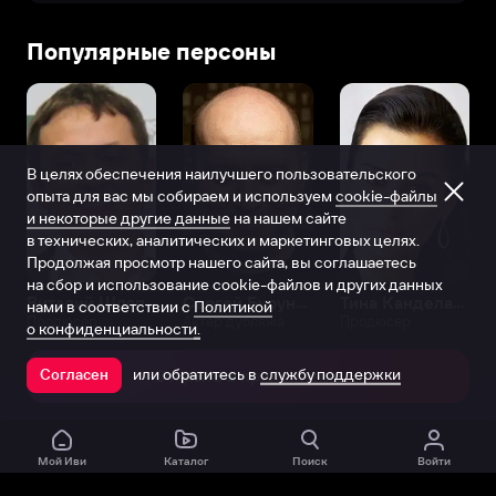
Популярные персоны
В целях обеспечения наилучшего пользовательского
опыта для вас мы собираем и используем
cookie-файлы
и некоторые другие данные
на нашем сайте
в технических, аналитических и маркетинговых целях.
Продолжая просмотр нашего сайта, вы соглашаетесь
на сбор и использование cookie-файлов и других данных
Виталий Шляппо
Сергей Бурунов
Тина Канделаки
нами в соответствии с
Политикой
Продюсер
Актёр дубляжа
Продюсер
о конфиденциальности.
или обратитесь в
службу поддержки
Согласен
Открыть в приложении
Мой Иви
Каталог
Поиск
Войти