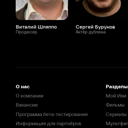
О нас
Разделы
О компании
Мой Иви
Вакансии
Фильмы
Программа бета-тестирования
Сериалы
Информация для партнёров
Мультфильмы
Размещение рекламы
Статьи
Пользовательское соглашение
Активация пром
Политика конфиденциальности
На Иви применяются
рекомендательные технологии
Комплаенс
Оставить отзыв