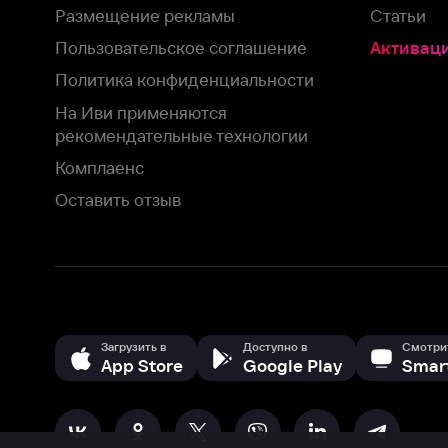
Загрузить в
Доступно в
Смотрите на
App Store
Google Play
Smart TV
В целях обеспечения наилучшего пользовательского опыта для ва
аналитических и маркетинговых целях. Продолжая просмотр нашего
©
2026
ООО «Иви.ру»
с
Политикой о конфиденциальности.
HBO ® and related service marks are the property of Home 
или обратитесь в
службу поддержки
Согласен