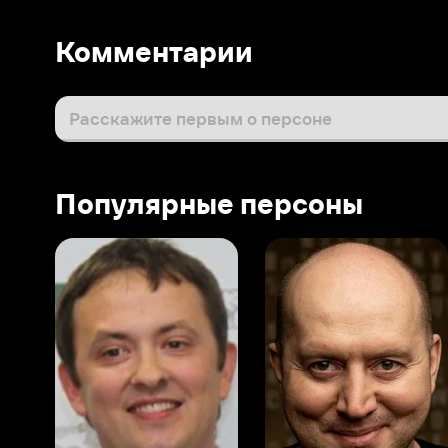
Популярные персоны
Виталий Шляппо
Сергей Бурунов
Тин
Продюсер
Актёр дубляжа
Прод