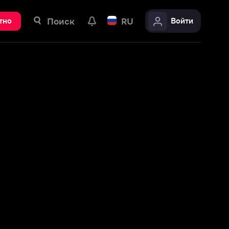
ск
RU
Войти