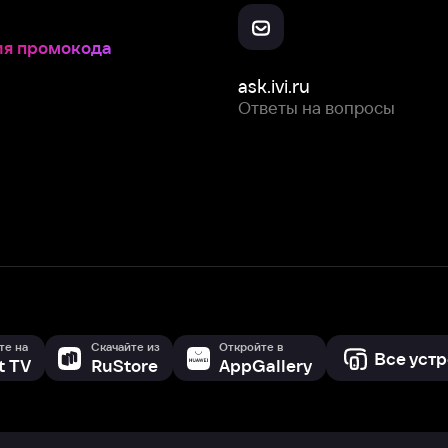
Скачайте из
Откройте в
Все устройства
RuStore
AppGallery
с мы собираем и используем
cookie-файлы и некоторые другие да
 сайта, вы соглашаетесь на сбор и использование cookie-файлов 
Box Office, Inc