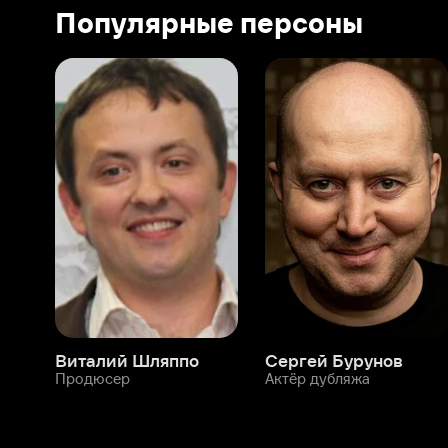
Виталий Шляппо
Сергей Бурунов
Тин
Продюсер
Актёр дубляжа
Прод
О нас
Разделы
О компании
Мой Иви
Вакансии
Фильмы