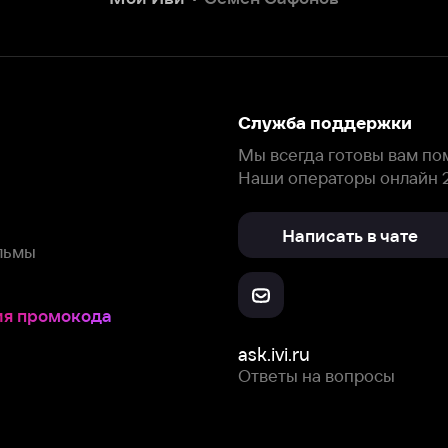
Написать в чате
окода
ask.ivi.ru
Ответы на вопросы
Скачайте из
Откройте в
Все устройства
RuStore
AppGallery