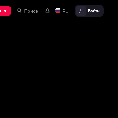
ск
RU
Войти