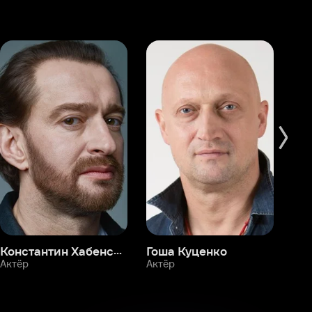
Константин Хабенский
Гоша Куценко
Фёдор Бондарчук
П
Актёр
Актёр
Ак