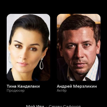
а Канделаки
Андрей Мерзликин
юсер
Актёр
Актёр
Мой Иви
Семен Сафонов
Служба поддержки
Мы всегда готовы вам помочь.
Наши операторы онлайн 24/7