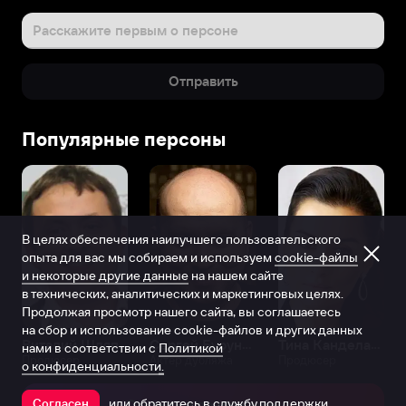
Расскажите первым о персоне
Отправить
Популярные персоны
В целях обеспечения наилучшего пользовательского
опыта для вас мы собираем и используем
cookie-файлы
и некоторые другие данные
на нашем сайте
в технических, аналитических и маркетинговых целях.
Продолжая просмотр нашего сайта, вы соглашаетесь
на сбор и использование cookie-файлов и других данных
Виталий Шляппо
Сергей Бурунов
Тина Канделаки
нами в соответствии с
Политикой
Продюсер
Актёр дубляжа
Продюсер
о конфиденциальности.
или обратитесь в
службу поддержки
Согласен
Открыть в приложении