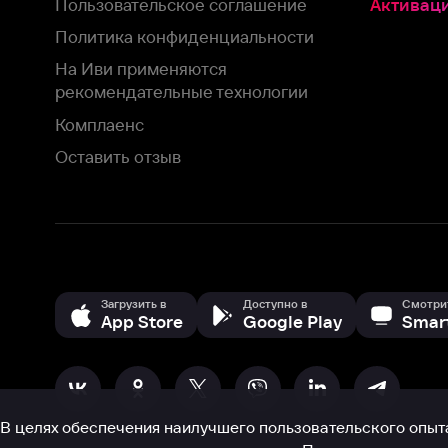
Загрузить в
Доступно в
Смотрите на
App Store
Google Play
Smart TV
В целях обеспечения наилучшего пользовательского опыта для ва
аналитических и маркетинговых целях. Продолжая просмотр нашего
©
2026
ООО «Иви.ру»
с
Политикой о конфиденциальности.
HBO ® and related service marks are the property of Home 
или обратитесь в
службу поддержки
Согласен