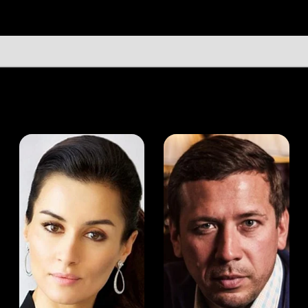
а Канделаки
Андрей Мерзликин
юсер
Актёр
Актёр
Мой Иви
Сергей Четверухин