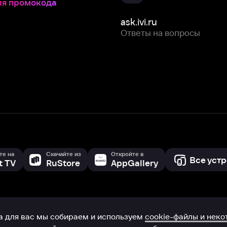
Скачайте из
Откройте в
Все устройства
RuStore
AppGallery
с мы собираем и используем
cookie-файлы и некоторые другие да
 сайта, вы соглашаетесь на сбор и использование cookie-файлов 
Box Office, Inc