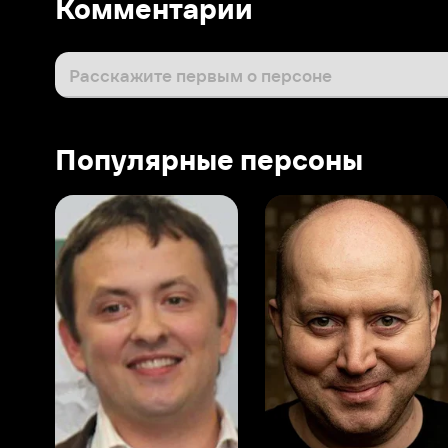
Популярные персоны
Виталий Шляппо
Сергей Бурунов
Тин
Продюсер
Актёр дубляжа
Прод