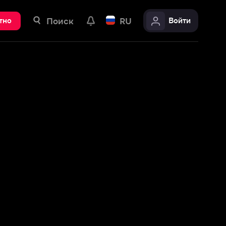
ск
RU
Войти