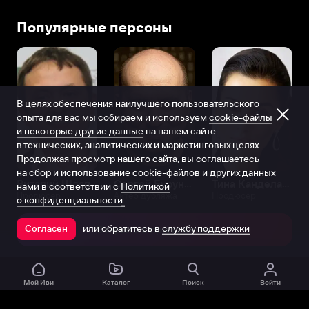
Популярные персоны
В целях обеспечения наилучшего пользовательского
опыта для вас мы собираем и используем
cookie-файлы
и некоторые другие данные
на нашем сайте
в технических, аналитических и маркетинговых целях.
Продолжая просмотр нашего сайта, вы соглашаетесь
на сбор и использование cookie-файлов и других данных
Виталий Шляппо
Сергей Бурунов
Тина Канделаки
нами в соответствии с
Политикой
Продюсер
Актёр дубляжа
Продюсер
о конфиденциальности.
или обратитесь в
службу поддержки
Согласен
Открыть в приложении
Мой Иви
Каталог
Поиск
Войти