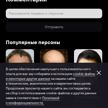
Расскажите первым о персоне
Отправить
Популярные персоны
В целях обеспечения наилучшего пользовательского
опыта для вас мы собираем и используем
cookie-файлы
и некоторые другие данные
на нашем сайте
в технических, аналитических и маркетинговых целях.
Продолжая просмотр нашего сайта, вы соглашаетесь
на сбор и использование cookie-файлов и других данных
Виталий Шляппо
Сергей Бурунов
Тина Канделаки
нами в соответствии с
Политикой
Продюсер
Актёр дубляжа
Продюсер
о конфиденциальности.