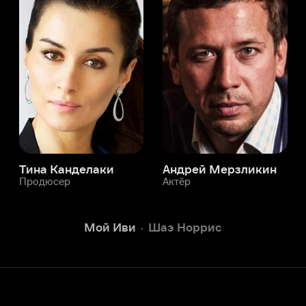
а Канделаки
Андрей Мерзликин
юсер
Актёр
Актёр
Мой Иви
Шаэ Норрис
Служба поддержки
Мы всегда готовы вам помочь.
Наши операторы онлайн 24/7
Написать в чате