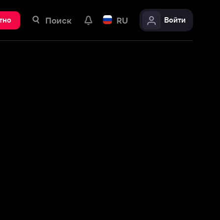
ск
RU
Войти