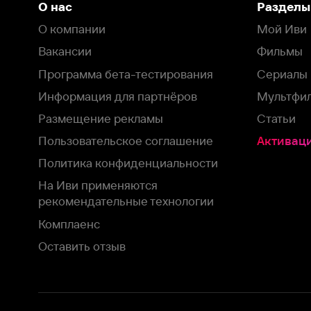
Пользовательское соглашение
Активация пром
Политика конфиденциальности
На Иви применяются
рекомендательные технологии
Комплаенс
Оставить отзыв
Загрузить в
Доступно в
Смотрите на
App Store
Google Play
Smart TV
В целях обеспечения наилучшего пользовательского опыта для ва
аналитических и маркетинговых целях. Продолжая просмотр нашего
©
2026
ООО «Иви.ру»
с
Политикой о конфиденциальности.
HBO ® and related service marks are the property of Home 