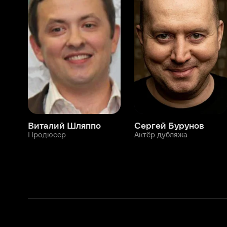
Виталий Шляппо
Сергей Бурунов
Тин
Продюсер
Актёр дубляжа
Прод
О нас
Разделы
О компании
Мой Иви
Вакансии
Фильмы
Программа бета-тестирования
Сериалы
Информация для партнёров
Мультфильмы
Размещение рекламы
Статьи