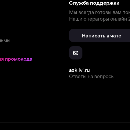
окода
ask.ivi.ru
Ответы на вопросы
Скачайте из
Откройте в
Все устройства
RuStore
AppGallery
с мы собираем и используем
cookie-файлы и некоторые другие да
 сайта, вы соглашаетесь на сбор и использование cookie-файлов 
Box Office, Inc