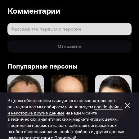
Комментарии
Расскажите первым о персоне
Отправить
Популярные персоны
В целях обеспечения наилучшего пользовательского
опыта для вас мы собираем и используем
cookie-файлы
и некоторые другие данные
на нашем сайте
в технических, аналитических и маркетинговых целях.
Продолжая просмотр нашего сайта, вы соглашаетесь
на сбор и использование cookie-файлов и других данных
Виталий Шляппо
Сергей Бурунов
Тина Канделаки
нами в соответствии с
Политикой