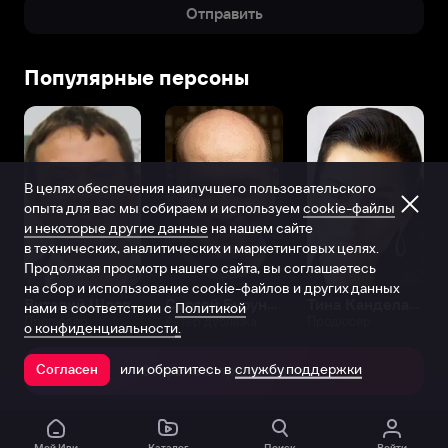
Отправить
Популярные персоны
В целях обеспечения наилучшего пользовательского
опыта для вас мы собираем и используем
cookie-файлы
и некоторые другие данные
на нашем сайте
в технических, аналитических и маркетинговых целях.
Продолжая просмотр нашего сайта, вы соглашаетесь
на сбор и использование cookie-файлов и других данных
Виталий Шляппо
Сергей Бурунов
Тина Канделаки
нами в соответствии с
Политикой
Продюсер
Актёр дубляжа
Продюсер
о конфиденциальности.
или обратитесь в
службу поддержки
Согласен
Открыть в приложении
Мой Иви
Каталог
Поиск
Войти