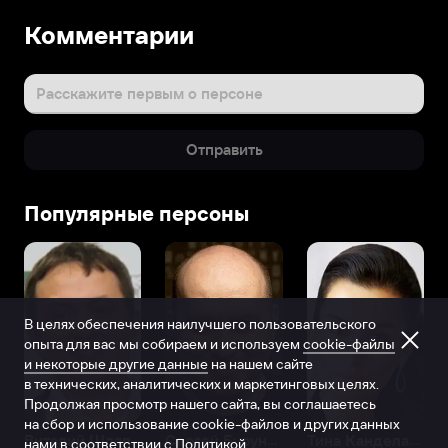
Комментарии
Расскажите первым о персоне
Отправить
Популярные персоны
В целях обеспечения наилучшего пользовательского
опыта для вас мы собираем и используем
cookie-файлы
и некоторые другие данные
на нашем сайте
в технических, аналитических и маркетинговых целях.
Продолжая просмотр нашего сайта, вы соглашаетесь
на сбор и использование cookie-файлов и других данных
Виталий Шляппо
Сергей Бурунов
Тина Канделаки
нами в соответствии с
Политикой