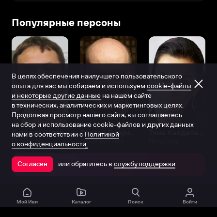
Популярные персоны
В целях обеспечения наилучшего пользовательского
опыта для вас мы собираем и используем
cookie-файлы
и некоторые другие данные
на нашем сайте
в технических, аналитических и маркетинговых целях.
Продолжая просмотр нашего сайта, вы соглашаетесь
на сбор и использование cookie-файлов и других данных
Виталий Шляппо
Сергей Бурунов
Тина Канделаки
нами в соответствии с
Политикой
Продюсер
Актёр дубляжа
Продюсер
о конфиденциальности.
или обратитесь в
службу поддержки
Согласен
Открыть в приложении
Мой Иви
Каталог
Поиск
Войти