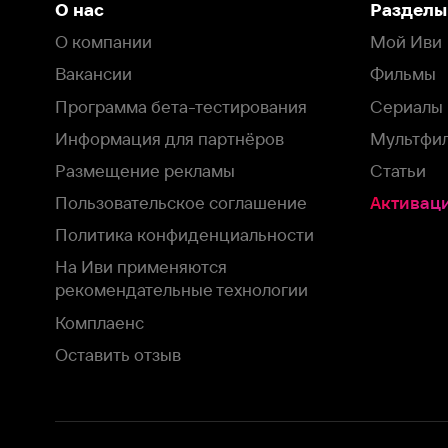
Пользовательское соглашение
Активация пром
Политика конфиденциальности
На Иви применяются
рекомендательные технологии
Комплаенс
Оставить отзыв
Загрузить в
Доступно в
Смотрите на
App Store
Google Play
Smart TV
В целях обеспечения наилучшего пользовательского опыта для ва
аналитических и маркетинговых целях. Продолжая просмотр нашего
©
2026
ООО «Иви.ру»
с
Политикой о конфиденциальности.
HBO ® and related service marks are the property of Home 