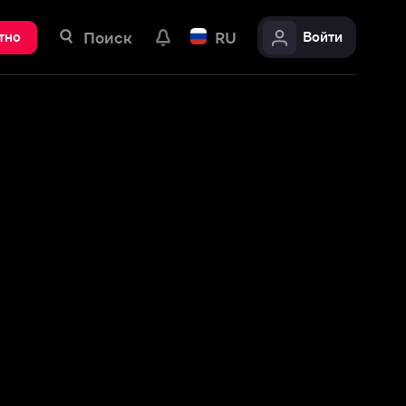
ск
RU
Войти