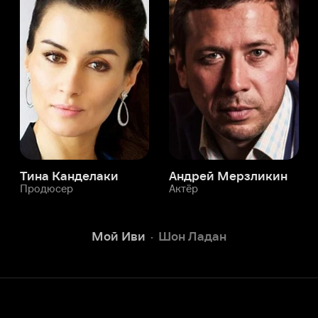
а Канделаки
Андрей Мерзликин
юсер
Актёр
Актёр
Мой Иви
Шон Ладан
Служба поддержки
Мы всегда готовы вам помочь.
Наши операторы онлайн 24/7
Написать в чате