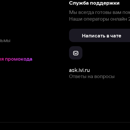
окода
ask.ivi.ru
Ответы на вопросы
Скачайте из
Откройте в
Все устройства
RuStore
AppGallery
с мы собираем и используем
cookie-файлы и некоторые другие да
 сайта, вы соглашаетесь на сбор и использование cookie-файлов 
Box Office, Inc