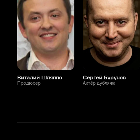
Виталий Шляппо
Сергей Бурунов
Тин
Продюсер
Актёр дубляжа
Прод
О нас
Разделы
О компании
Мой Иви
Вакансии
Фильмы
Программа бета-тестирования
Сериалы
Информация для партнёров
Мультфильмы
Размещение рекламы
Статьи