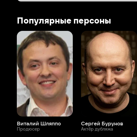
Виталий Шляппо
Сергей Бурунов
Тин
Продюсер
Актёр дубляжа
Прод
О нас
Разделы
О компании
Мой Иви