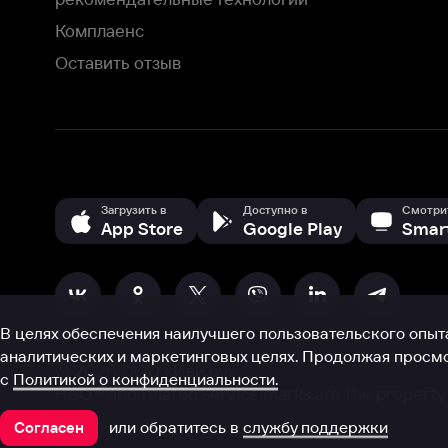
В целях обеспечения наилучшего пользовательского опыта для ва
аналитических и маркетинговых целях. Продолжая просмотр нашего
©
2026
ООО «Иви.ру»
с
Политикой о конфиденциальности.
HBO ® and related service marks are the property of Home 
или обратитесь в
службу поддержки
Согласен