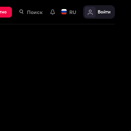
ск
RU
Войти