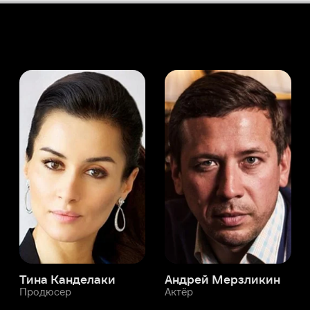
а Канделаки
Андрей Мерзликин
юсер
Актёр
Актёр
Мой Иви
Шрия Пилгаонкар
Служба поддержки
Мы всегда готовы вам помочь.