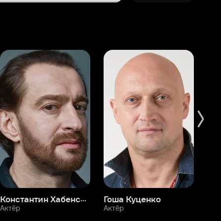
Константин Хабенский
Гоша Куценко
Фёдор Бондарчук
П
Актёр
Актёр
Ак