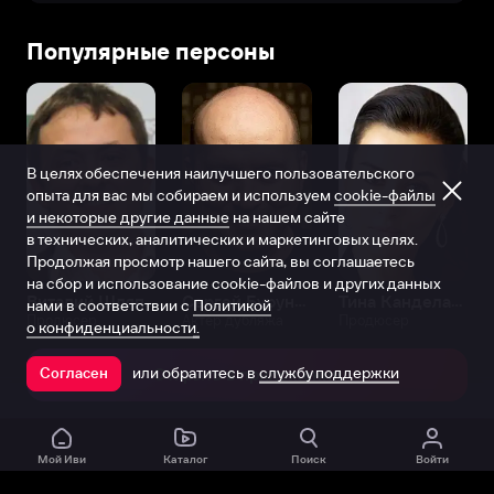
Популярные персоны
В целях обеспечения наилучшего пользовательского
опыта для вас мы собираем и используем
cookie-файлы
и некоторые другие данные
на нашем сайте
в технических, аналитических и маркетинговых целях.
Продолжая просмотр нашего сайта, вы соглашаетесь
на сбор и использование cookie-файлов и других данных
Виталий Шляппо
Сергей Бурунов
Тина Канделаки
нами в соответствии с
Политикой
Продюсер
Актёр дубляжа
Продюсер
о конфиденциальности.
или обратитесь в
службу поддержки
Согласен
Открыть в приложении
Мой Иви
Каталог
Поиск
Войти