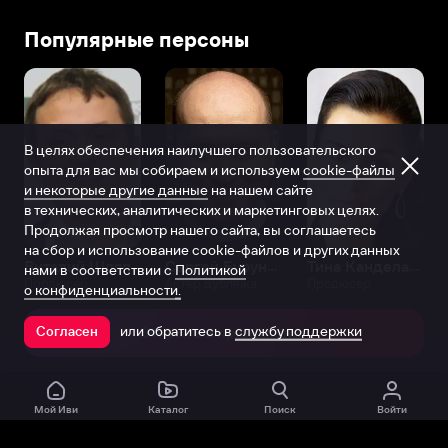
Популярные персоны
В целях обеспечения наилучшего пользовательского
опыта для вас мы собираем и используем
cookie-файлы
и некоторые другие данные
на нашем сайте
в технических, аналитических и маркетинговых целях.
Продолжая просмотр нашего сайта, вы соглашаетесь
на сбор и использование cookie-файлов и других данных
Виталий Шляппо
Сергей Бурунов
Тина Канделаки
нами в соответствии с
Политикой
Продюсер
Актёр дубляжа
Продюсер
о конфиденциальности.
или обратитесь в
службу поддержки
Согласен
Открыть в приложении
Мой Иви
Каталог
Поиск
Войти